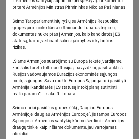
ir Armėnijos santykių stiprinimo perspektyvą. Dokumentui
pritarė Armėnijos Ministras Pirmininkas Nikolas Pašinianas.
Pirmąjį 2026 m. pusmetį „Amber Grid“ pajamos augo 41 proc.,
grynasis pelnas – daugiau nei 6 kartus
Seimo Tarpparlamentinių ryšių su Armėnijos Respublika
2026-08-07
16:18
grupės pirmininko liberalo Raimundo Lopatos teigimu,
dokumentas nukreiptas į Armėnijos, kaip kandidatės į ES
„Litgrid“ pirmojo pusmečio rezultatai: stiprinama elektros
statusą, kartu įvertinant šalies galimybes ir kylančias
perdavimo sistema augančiai vietinei generacijai
rizikas.
2026-08-07
16:16
„Šiame Armėnijos suartėjimo su Europa tekste įvardijame,
VAATC oficialiai susigrąžina Vilniaus MBA gamyklos teritorijos
kad šalis turėtų tolti nuo Rusijos, pavyzdžiui, pasitraukti iš
valdymą
Rusijos vadovaujamos Eurazijos ekonominės sąjungos
2026-08-07
15:52
muitų sąjungos. Savo ruožtu Europos Sąjunga turi pasiūlyti
Armėnijai kandidatės į ES statusą ir tokį planą sutirtinti
„Energesman“: Meras pasitelkė juodąsias technologijas –
realia parama“, – sako R. Lopata.
dirbome nuostolingai, ką gali „išvesti“ iš minuso?
(1)
2026-08-07
15:34
Seimo nariui pasiūlius grupės šūkį „Daugiau Europos
Armėnijoje, daugiau Armėnijos Europoje“, jis tampa Europos
Seimo nario S. Čaplinsko pranešimas: „Kodėl šeimos gydytojas
Sąjungos ir Armėnijos santykių kūrimo šerdimi ir Armėnijos
yra svarbiausia Lietuvos sveikatos sistemos grandis? Kodėl
draugų tinkle, kaip ir šiame dokumente, jau vartojamas
Lietuvos sveikatos sistemoje taip sunku ką nors pakeisti VII
oficialiai.
dalis“
(3)