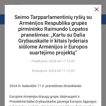
Seimo Tarpparlamentinių ryšių su
NAUJIENŲ FILTRAS
Armėnijos Respublika grupės
pirmininko Raimundo Lopatos
Automatinis atsinaujinimas
pranešimas: „Kartu su Dalia
Grybauskaite ir kitais lyderiais
Pasiruošti mokslo metams – iššūkis šeimoms: jis dar didesnis,
siūlome Armėnijos ir Europos
kai vaikų – penki
(2)
suartėjimo projektą“
2026-08-08
12:18
Publikuota:
2024-04-11
12:20
Seimo Pirmininkas pirmadienį susitiks su keturiais ministrais ir
Vilniaus meru
Atnaujinta:
2024-04-11
12:20
KOREGUOTAS
2026-08-07
19:00
2024 m. balandžio 11 d. pranešimas žiniasklaidai
„Energesman“: Sutartis dar nenutraukta – teismus klaidina
šališki Vilniaus ekstremalių situacijų centro sprendimai
(1)
Europinė Armėnijos draugų grupė, dalyvaujant ir
KOREGUOTAS
Prezidentei Daliai Grybauskaitei, parengė Europos Sąjungos
2026-08-07
17:48