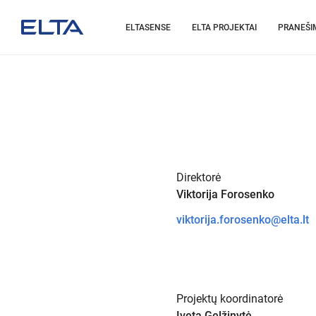
ELTASENSE
ELTA PROJEKTAI
PRANEŠI
Direktorė
Viktorija Forosenko
viktorija.forosenko@elta.lt
Projektų koordinatorė
Iveta Gelžinytė