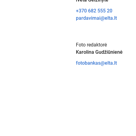
+370 682 555 20
pardavimai@elta.lt
Foto redaktorė
Karolina Gudžiūnienė
fotobankas@elta.lt