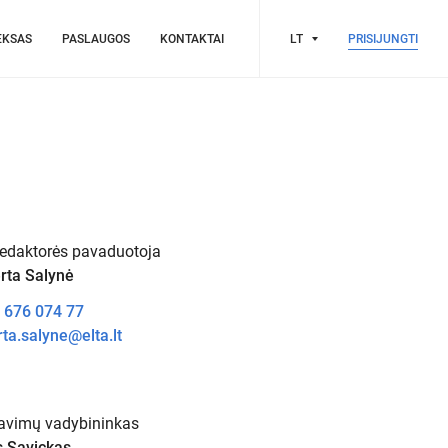
EKSAS
PASLAUGOS
KONTAKTAI
LT
PRISIJUNGTI
redaktorės pavaduotoja
rta Salynė
 676 074 77
ta.salyne@elta.lt
avimų vadybininkas
s Savickas