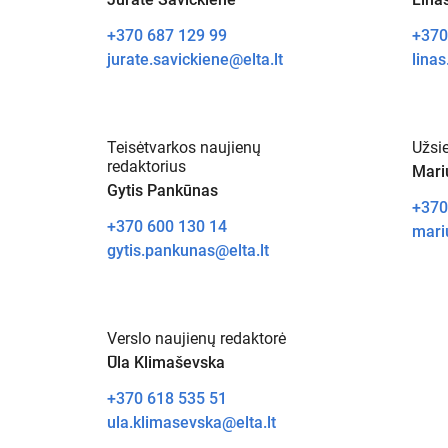
+370 687 129 99
+370
jurate.savickiene@elta.lt
linas
Teisėtvarkos naujienų
Užsie
redaktorius
Mari
Gytis Pankūnas
+370
+370 600 130 14
mariu
gytis.pankunas@elta.lt
Verslo naujienų redaktorė
Ūla Klimaševska
+370 618 535 51
ula.klimasevska@elta.lt