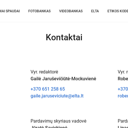
MAI SPAUDAI
FOTOBANKAS
VIDEOBANKAS
ELTA
ETIKOS KOD
Kontaktai
Vyr. redaktorė
Vyr. 
Gailė Jaruševičiūtė-Mockuvienė
Robe
+370 651 258 65
+370
gaile.jaruseviciute@elta.lt
rober
Pardavimų skyriaus vadovė
Pard
Jūratė Savickienė
Lina