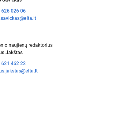
 626 026 06
.savickas@elta.lt
nio naujienų redaktorius
us Jakštas
 621 462 22
s.jakstas@elta.lt