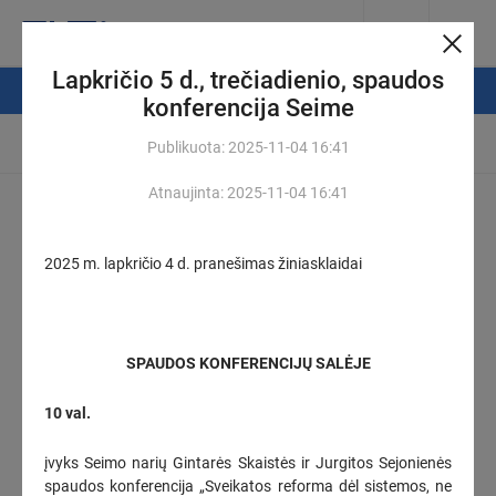
Lapkričio 5 d., trečiadienio, spaudos
NAUJIENŲ FILTRAS
konferencija Seime
Automatinis atsinaujinimas
Publikuota:
2025-11-04
16:41
Atnaujinta:
2025-11-04
16:41
Suklydus vienam – pasekmes jaučia daugelis: „Via Lietuva“
primena, ką būtina žinoti važiuojant remontuojamais kelių
ruožais
(1)
2025 m. lapkričio 4 d. pranešimas žiniasklaidai
2026-08-07
09:13
Seimo Pirmininkas pirmadienį susitiks su trimis ministrais ir
Vilniaus meru
SPAUDOS KONFERENCIJŲ SALĖJE
2026-08-07
09:10
10 val.
Pirmoji vaiko mokėjimo kortelė: kada ji tampa pamoka, o ne
rizika?
(1)
įvyks Seimo narių Gintarės Skaistės ir Jurgitos Sejonienės
2026-08-07
08:05
spaudos konferencija „Sveikatos reforma dėl sistemos, ne