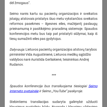
Vyriausybėje pasveikinti geriausiai brandos egzaminus išlaikę
dėl žmogaus“.
Lietuvos abiturientai
(3)
2026-08-06
18:46
Seimo narės kartu su pacientų organizacijos ir sveikatos
įstaigų atstovais pristatys šiuo metu vykstančios sveikatos
Seimo narės A. Jakavonytės pranešimas: Pieno įstatymas –
reformos pasekmes – ilgesnes eiles, mažėjantį paslaugų
svarbus žingsnis, bet ne galutinis sprendimas Lietuvos pieno
prieinamumą ir pasitikėjimo praradimą sistemoje. Spaudos
sektoriaus ateičiai
konferencijos metu bus taip pat pristatyti siūlymai, kaip iš
KOREGUOTAS
tiesų sumažinti eiles pas gydytojus.​​
2026-08-06
16:00
Dalyvauja:
Lietuvos pacientų organizacijos atstovų tarybos
„Energesman“: VAATC atsisakė paleisti įdiegtą eilių valdymo
pirmininkė
Vida Augustinienė, Lietuvos medikų sąjūdžio
sistemą – tikslingai siekė, kad vežėjai ilgai lauktų
(1)
valdybos narė
Auristida Gerliakienė, teisininkas Andrej
2026-08-06
15:55
Rudanov.
Seimo Pirmininko Juozo Oleko kalba išlydint profesorę
***
Kazimierą Danutę Prunskienę kapinėse
(1)
KOREGUOTAS
Spaudos konferencija bus transliuojama tiesiogiai
Seimo
2026-08-06
15:52
interneto svetainėje
ir Seimo „YouTube“ paskyroje.
Premjeras: Kazimiros Danutės Prunskienės lyderystės pamokos
Stebintiems transliacijas sudaryta galimybė užduoti
bei darbai išlieka svarbūs ir šiandien
(4)
klausimus nuotoliniu būdu. Nuoroda į klausimų uždavimo