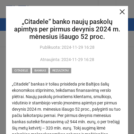
„Citadele“ banko naujų paskolų
NAUJIENŲ FILTRAS
apimtys per pirmus devynis 2024 m.
mėnesius išaugo 52 proc.
Automatinis atsinaujinimas
Publikuota:
2024-11-29
16:28
Pasiruošti mokslo metams – iššūkis šeimoms: jis dar didesnis,
Atnaujinta:
2024-11-29
16:28
kai vaikų – penki
(2)
2026-08-08
12:18
CITADELE
BANKAS
REZULTATAI
Seimo Pirmininkas pirmadienį susitiks su keturiais ministrais ir
„Citadele“ bankas ir toliau prisideda prie Baltijos šalių
Vilniaus meru
ekonomikos stiprinimo, teikdamas finansavimą verslo
KOREGUOTAS
plėtrai. Naujų paskolų privatiems klientams, smulkiojo,
2026-08-07
19:00
vidutinio ir stambiojo verslo įmonėms apimtys per pirmus
devynis 2024 m. mėnesius išaugo 52 proc., palyginti su tuo
„Energesman“: Sutartis dar nenutraukta – teismus klaidina
pačiu laikotarpiu pernai. Per pirmus devynis mėnesius
šališki Vilniaus ekstremalių situacijų centro sprendimai
(1)
bankas suteikė finansavimą už 944 mln. eurų, o per trečiąjį
KOREGUOTAS
šių metų ketvirtį – 320 mln. eurų. Tokį augimą lėmė
2026-08-07
17:48