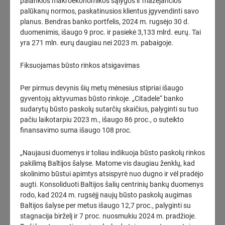
palankios makroekonomikos sąlygos ir mažėjančios
palūkanų normos, paskatinusios klientus įgyvendinti savo
Pirmąjį 2026 m. pusmetį „Amber Grid“ pajamos augo 41 proc.,
planus. Bendras banko portfelis, 2024 m. rugsėjo 30 d.
grynasis pelnas – daugiau nei 6 kartus
duomenimis, išaugo 9 proc. ir pasiekė 3,133 mlrd. eurų. Tai
2026-08-07
16:18
yra 271 mln. eurų daugiau nei 2023 m. pabaigoje.
„Litgrid“ pirmojo pusmečio rezultatai: stiprinama elektros
Fiksuojamas būsto rinkos atsigavimas
perdavimo sistema augančiai vietinei generacijai
2026-08-07
16:16
Per pirmus devynis šių metų mėnesius stipriai išaugo
gyventojų aktyvumas būsto rinkoje. „Citadele“ banko
VAATC oficialiai susigrąžina Vilniaus MBA gamyklos teritorijos
sudarytų būsto paskolų sutarčių skaičius, palyginti su tuo
valdymą
pačiu laikotarpiu 2023 m., išaugo 86 proc., o suteikto
2026-08-07
15:52
finansavimo suma išaugo 108 proc.
„Energesman“: Meras pasitelkė juodąsias technologijas –
„Naujausi duomenys ir toliau indikuoja būsto paskolų rinkos
dirbome nuostolingai, ką gali „išvesti“ iš minuso?
(1)
pakilimą Baltijos šalyse. Matome vis daugiau ženklų, kad
2026-08-07
15:34
skolinimo būstui apimtys atsispyrė nuo dugno ir vėl pradėjo
augti. Konsoliduoti Baltijos šalių centrinių bankų duomenys
Seimo nario S. Čaplinsko pranešimas: „Kodėl šeimos gydytojas
rodo, kad 2024 m. rugsėjį naujų būsto paskolų augimas
yra svarbiausia Lietuvos sveikatos sistemos grandis? Kodėl
Baltijos šalyse per metus išaugo 12,7 proc., palyginti su
Lietuvos sveikatos sistemoje taip sunku ką nors pakeisti VII
stagnacija birželį ir 7 proc. nuosmukiu 2024 m. pradžioje.
dalis“
(3)